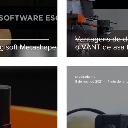
Vantagens do dr
gisoft Metashape
o VANT de asa f
silveiradanilo
8 de nov. de 2021
4 min de leit