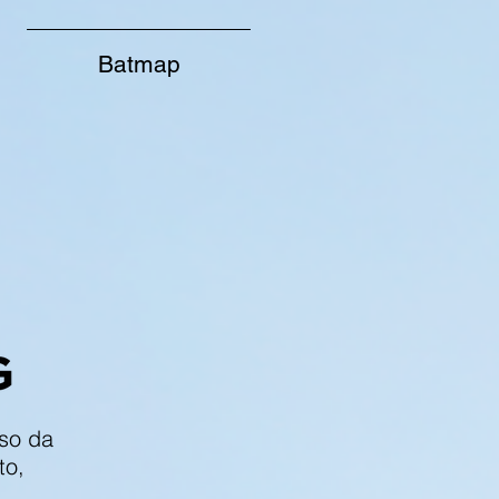
Batmap
so da
to,