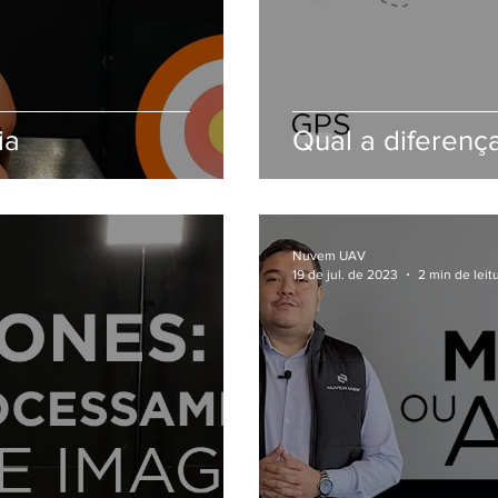
ia
Qual a diferen
Nuvem UAV
19 de jul. de 2023
2 min de leit