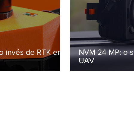
ao invés de RTK em
NVM 24 MP: o 
UAV