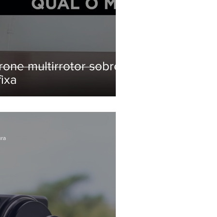
one multirrotor sobre
ixa
ura