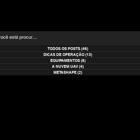
TODOS OS POSTS
(46)
46 posts
DICAS DE OPERAÇÃO
(13)
13 posts
EQUIPAMENTOS
(6)
6 posts
A NUVEM UAV
(4)
4 posts
METASHAPE
(2)
2 posts