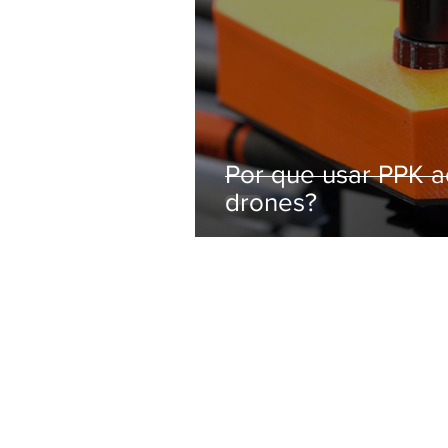
Por que usar PPK 
drones?