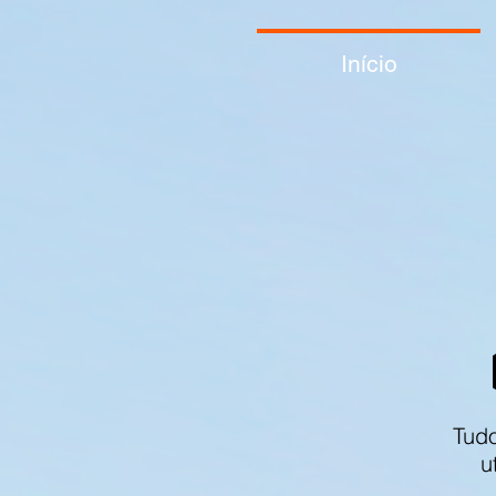
Início
Tudo
u